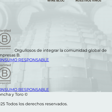
WINE BLOG
NUESTROS VINOS
Orgullosos de integrar la comunidad global de
mpresas B.
ONSUMO RESPONSABLE
ONSUMO RESPONSABLE
ncha y Toro ©
25 Todos los derechos reservados.