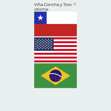
Viña Concha y Toro
idioma: